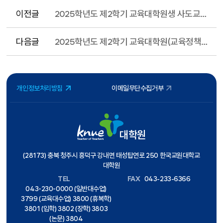
이전글
2025학년도 제2학기 교육대학원생 사도교육원 신청 및 납부 안내
다음글
2025학년도 제2학기 교육대학원(교육정책전문대 교육혁신전공 포함) 외국어·종합시험 일정 안내
개인정보처리방침
이메일무단수집거부
대학원
(28173) 충북 청주시 흥덕구 강내면 태성탑연로 250 한국교원대학교
대학원
TEL
FAX
043-233-6366
043-230-0000 (일반대수업)
3799 (교육대수업) 3800 (휴복학)
3801 (입학) 3802 (장학) 3803
(논문) 3804