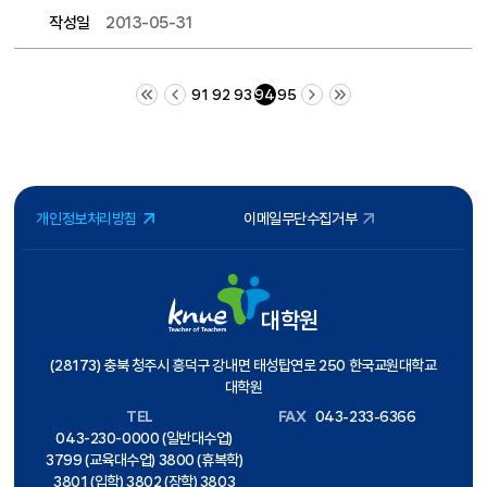
작성일
2013-05-31
처음 페이지
이전 10 페이지
다음 10 페이지
끝 페이지
91
92
93
94
95
개인정보처리방침
이메일무단수집거부
대학원
(28173) 충북 청주시 흥덕구 강내면 태성탑연로 250 한국교원대학교
대학원
TEL
FAX
043-233-6366
043-230-0000 (일반대수업)
3799 (교육대수업) 3800 (휴복학)
3801 (입학) 3802 (장학) 3803