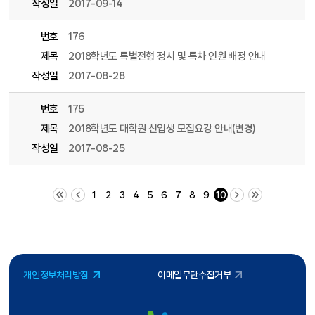
작성일
2017-09-14
번호
176
제목
2018학년도 특별전형 정시 및 특차 인원 배정 안내
작성일
2017-08-28
번호
175
제목
2018학년도 대학원 신입생 모집요강 안내(변경)
작성일
2017-08-25
처음 페이지
이전 10 페이지
다음 10 페이지
끝 페이지
1
2
3
4
5
6
7
8
9
10
개인정보처리방침
이메일무단수집거부