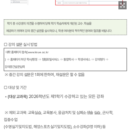
학기 중 수강생의 의견을 수렴하여 당해 학기 학습자에게 개선된 교수․학습을
제공하기 위하여 강의 중간 설문을 실시하오니
,
학생 여러분의 적극적인
참여와 협조를 바랍니다
.
□
강의 설문 실시 방법
대학 홈페이지 접속
(
www.knue.ac.kr
)
⇒ 홈페이지 하단 학사
/
행정 ⇒ 청람포털
서비스
⇒
통합학사
⇒
학생서비스
⇒
강의평가
⇒
강의중간설문입력
※
중간 강의 설문은
1
회에 한하며
,
재설문은 할 수 없음
□
대상 및 기간
◦
2026
학년도 제
1
학기 수강하고 있는 모든 강좌
(
대상 교과목
)
※
제외 교과목
:
교육실습
,
교육봉사
,
응급처치 및 심폐소생술 실습
,
군사학
,
집중수업
(
수영실기및지도법
,
해양스포츠실기및지도법
)
,
소수강좌
(3
명 이하
)
등