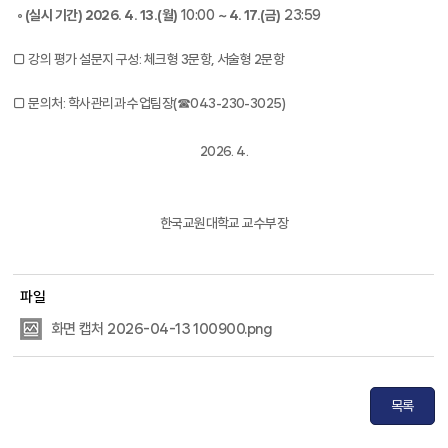
◦
10:00 ~
23:59
(
실시 기간
) 2026
. 4. 13.(
월
)
4. 17.(
금
)
□
강의 평가 설문지 구성
:
체크형
3
문항
,
서술형
2
문항
□
문의처
:
학사관리과 수업팀장
(
☎
043-230-3025)
2026. 4.
한국교원대학교 교수부장
파일
화면 캡처 2026-04-13 100900.png
목록