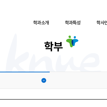
학과소개
학과특성
학사
학부