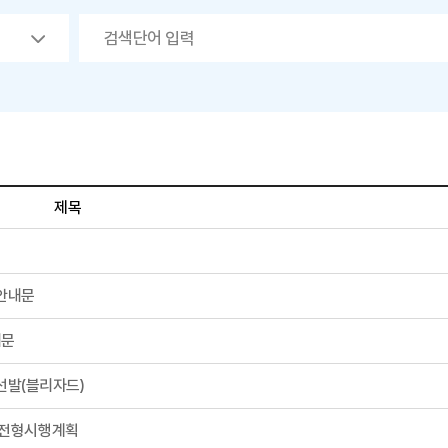
제목
청안내문
내문
선발(블리자드)
개전형시행계획