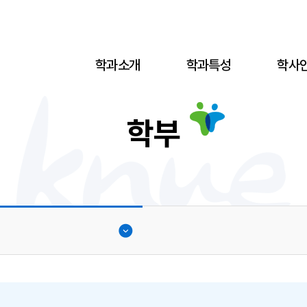
학과소개
학과특성
학사
학부