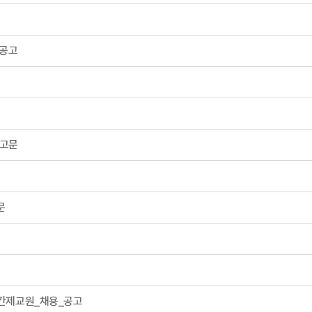
 공고
공고문
문
간제교원_채용_공고