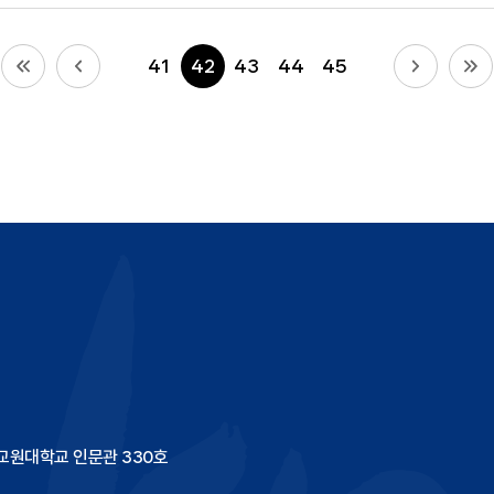
41
42
43
44
45
국교원대학교 인문관 330호