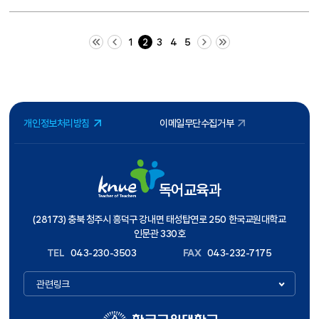
처음 페이지
이전 10 페이지
다음 10 페이지
끝 페이지
1
2
3
4
5
개인정보처리방침
이메일무단수집거부
독어교육과
(28173) 충북 청주시 흥덕구 강내면 태성탑연로 250 한국교원대학교
인문관 330호
TEL
043-230-3503
FAX
043-232-7175
관련링크