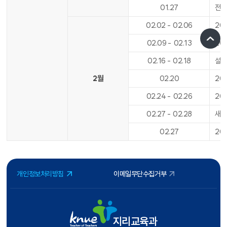
01
.
27
전기
02
.
02
-
02
.
06
20
02
.
09
-
02
.
13
20
02
.
16
-
02
.
18
설날
2월
02
.
20
20
02
.
24
-
02
.
26
20
02
.
27
-
02
.
28
새내
02
.
27
20
개인정보처리방침
이메일무단수집거부
지리교육과