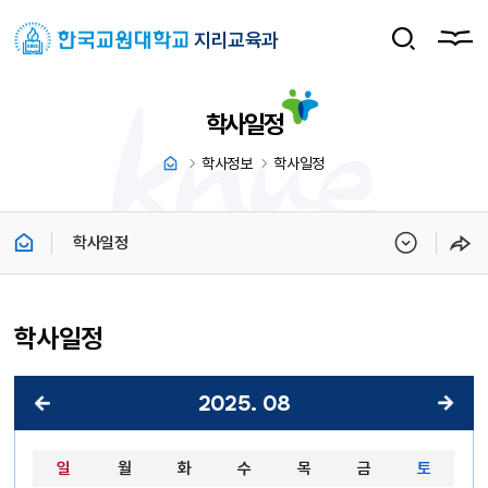
지리교육과
학사일정
학사정보
학사일정
학사일정
학사일정
2025
.
08
2025년 08월 달력 - 일, 월, 화, 수, 목, 금, 토 순으로 안내합니다.
일
월
화
수
목
금
토