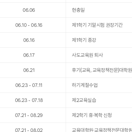
06
.
06
현충일
06
.
10
-
06
.
16
제1학기 기말시험 권장기간
06
.
16
제1학기 종강
06
.
17
사도교육원 퇴사
06
.
21
후기(교육, 교육정책전문)대학
06
.
23
-
07
.
11
하기계절수업
06
.
23
-
07
.
18
제2교육실습
07
.
21
-
08
.
29
제2학기 휴·복학 신청
07
.
21
-
08
.
02
교육대학원·교육정책전문대학원