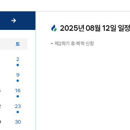
2025
년
08
월
12
일 일
제2학기 휴·복학 신청
금
토
2
9
5
16
2
23
9
30