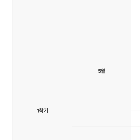
5월
1학기