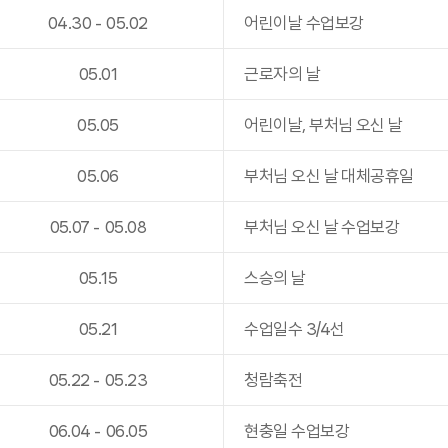
04
.
30
-
05
.
02
어린이날 수업보강
05
.
01
근로자의 날
05
.
05
어린이날, 부처님 오신 날
05
.
06
부처님 오신 날 대체공휴일
05
.
07
-
05
.
08
부처님 오신 날 수업보강
05
.
15
스승의 날
05
.
21
수업일수 3/4선
05
.
22
-
05
.
23
청람축전
06
.
04
-
06
.
05
현충일 수업보강