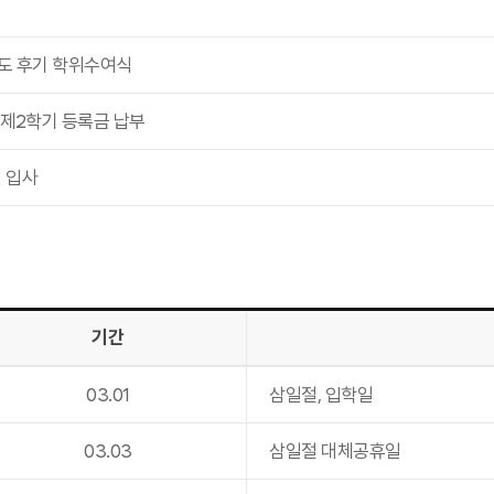
년도 후기 학위수여식
 제2학기 등록금 납부
 입사
기간
03
.
01
삼일절, 입학일
03
.
03
삼일절 대체공휴일