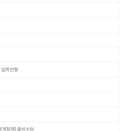
원 입학전형
(계절제) 출석수업