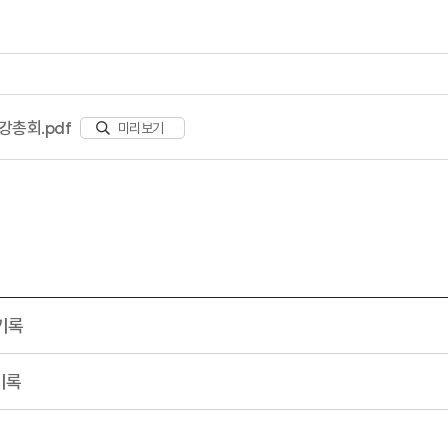
강총회.pdf
미리보기
서기록
기록