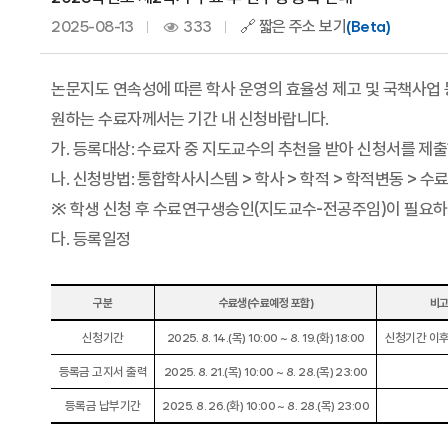
2025-08-13
333
🔗 짧은 주소 보기
(Beta)
논문지도 연속성에 따른 학사 운영의 효율성 제고 및 국책사업 
원하는 수료자께서는 기간 내 신청바랍니다.
가. 등록대상: 수료자 중 지도교수의 추천을 받아 신청서를 제출
나. 신청방법: 통합학사시스템 > 학사 > 학적 > 학적변동 > 
※ 학생 신청 후 수료연구생승인(지도교수-전공주임)이 필요하나
다. 등록일정
구분
수료생
(
수료예정 포함
)
비
신청기간
2025. 8. 14.(
목
) 10:00 ~ 8. 19.(
화
) 18:00
신청기간 이
등록금 고지서 출력
2025. 8. 21.(
목
) 10:00 ~ 8. 28.(
목
) 23:00
등록금 납부기간
2025. 8. 26.(
화
) 10:00 ~ 8. 28.(
목
) 23:00