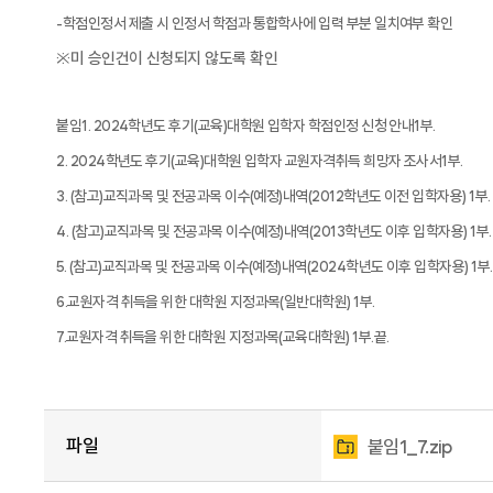
학점인정서 제출 시 인정서 학점과 통합학사에 입력 부분 일치여부 확인
-
미 승인건이 신청되지 않도록 확인
※
붙임
학년도 후기
교육
대학원 입학자 학점인정 신청 안내
부
1. 2024
(
)
1
.
학년도 후기
교육
대학원 입학자 교원자격취득 희망자 조사서
부
2. 2024
(
)
1
.
참고
교직과목 및 전공과목 이수
예정
내역
학년도 이전 입학자용
부
3. (
)
(
)
(2012
) 1
.
참고
교직과목 및 전공과목 이수
예정
내역
학년도 이후 입학자용
부
4. (
)
(
)
(2013
) 1
.
참고
교직과목 및 전공과목 이수
예정
내역
학년도 이후 입학자용
부
5. (
)
(
)
(2024
) 1
.
교원자격 취득을 위한 대학원 지정과목
일반대학원
부
6.
(
) 1
.
교원자격 취득을 위한 대학원 지정과목
교육대학원
부
끝
7.
(
) 1
.
.
파일
붙임1_7.zip