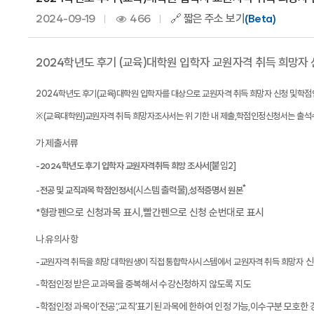
2024-09-19
466
🔗 짧은 주소 보기
(Beta)
2024학년도 후기 (교육)대학원 입학자 교원자격 취득 희망자 
2024
학년도 후기
(
교육
)
대학원 입학자를 대상으로 교원자격 취득 희망자 신청 및
학점
※
(
교육대학원
)
교원자격 취득 희망자조사서는 위 기한 내 제출
,
학점인정신청서는 출석수
가
제출서류
.
붙임
-
2024
학년도 후기 입학자 교원자격취득 희망 조사서
[
2]
*
시스템 출력물
-
전공 및 교직과목 학점인정서
(
)
,
성적증명서 원본
형광펜으로 신청과목 표시
빨간펜으로 신청 순번대로 표시
*
,
나
유의사항
.
신
-
교원자격 취득을 희망 대학원생이 직접 통합학사시스템에서 교원자격 취득 희망자
학점인정 받은 교과목을 중복해서 수강신청하지 않도록 지도
-
학점인정 과목이
전공
교직
표기된 과목에 한하여 인정 가능
이수구분 모호한 
-
‘
’,‘
’
,