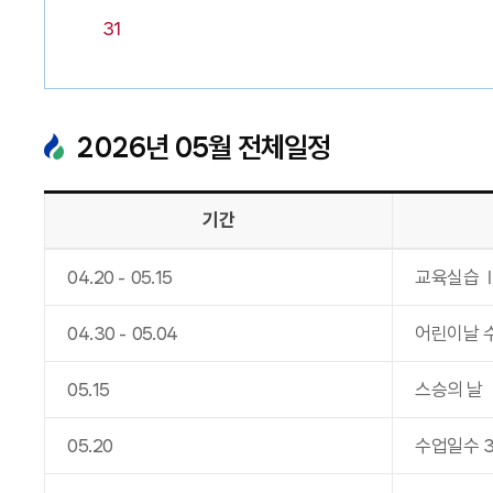
31
2026
년
05
월 전체일정
기간
04
.
20
-
05
.
15
교육실습 Ⅱ
04
.
30
-
05
.
04
어린이날 
05
.
15
스승의 날
05
.
20
수업일수 3