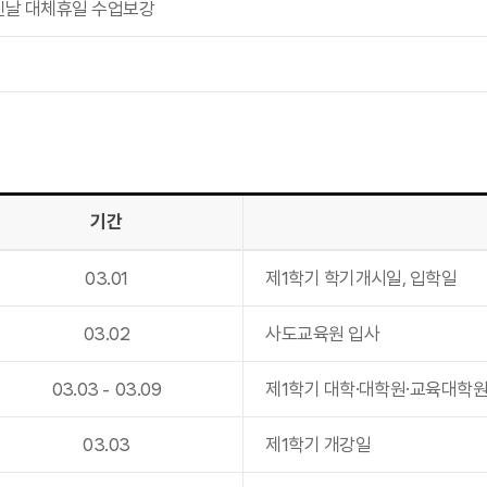
신날 대체휴일 수업보강
기간
03
.
01
제1학기 학기개시일, 입학일
03
.
02
사도교육원 입사
03
.
03
-
03
.
09
제1학기 대학·대학원·교육대학
03
.
03
제1학기 개강일