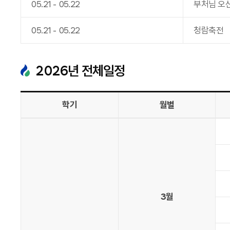
05
.
21
-
05
.
22
부처님 오
05
.
21
-
05
.
22
청람축전
2026
년 전체일정
학기
월별
3월