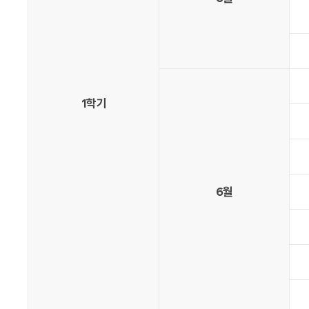
1학기
6월