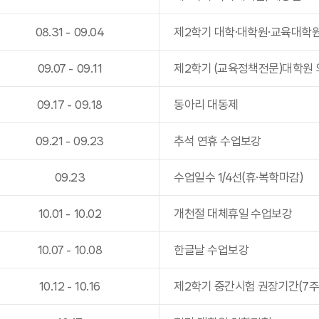
08
.
31
-
09
.
04
제2학기 대학·대학원·교육대학
09
.
07
-
09
.
11
제2학기 (교육정책전문)대학원
09
.
17
-
09
.
18
동아리 대동제
09
.
21
-
09
.
23
추석 연휴 수업보강
09
.
23
수업일수 1/4선(휴·복학마감)
10
.
01
-
10
.
02
개천절 대체휴일 수업보강
10
.
07
-
10
.
08
한글날 수업보강
10
.
12
-
10
.
16
제2학기 중간시험 권장기간(7주