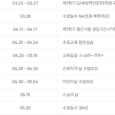
03
.
23
-
03
.
27
제1학기 (교육정책전문)대학원
03
.
26
수업일수 1/4선(휴·복학마감)
04
.
13
-
04
.
17
제1학기 중간시험 권장기간<7
04
.
20
-
04
.
24
초등교육 참관실습
04
.
20
-
05
.
15
교육실습 Ⅱ<8주~11주>
04
.
29
-
04
.
30
근로자의 날 수업보강
04
.
30
-
05
.
04
어린이날 수업보강
05
.
15
스승의 날
05
.
20
수업일수 3/4선