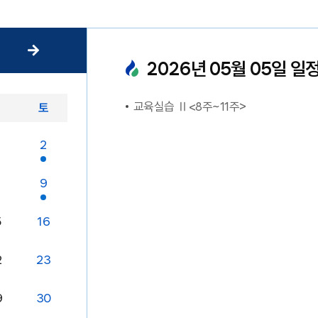
2026
년
05
월
05
일 일
교육실습 Ⅱ<8주~11주>
금
토
2
9
5
16
2
23
9
30