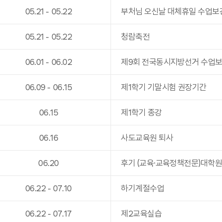
05
.
21
-
05
.
22
부처님 오신날 대체휴일 수업보
05
.
21
-
05
.
22
청람축전
06
.
01
-
06
.
02
제9회 전국동시지방선거 수업
06
.
09
-
06
.
15
제1학기 기말시험 권장기간
06
.
15
제1학기 종강
06
.
16
사도교육원 퇴사
06
.
20
후기 (교육·교육정책전문)대학
06
.
22
-
07
.
10
하기계절수업
06
.
22
-
07
.
17
제2교육실습