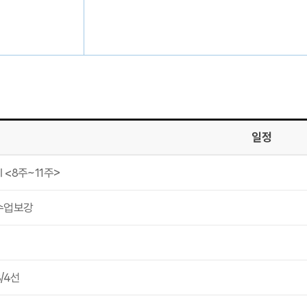
일정
<8주~11주>
수업보강
/4선