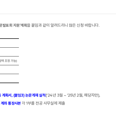
을 붙임과 같이 알려드리니 많은 신청 바랍니다
.
문발표회 지원
’
계획
금액 조정 가능
)
(
’
24
년
3
월
~
’
25
년
2
월
,
해당자만
),
 계획서
, (
붙임
3)
논
문게재 실적
각
1
부를 전공 사무실에 제출
 계좌 통장사본