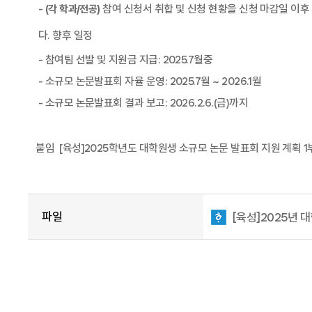
-
참여 신청서 취합 및 신청 현황을 신청 마감일 이
(
각 학과
/
전공
)
다
.
향후 일정
-
참여팀 선발 및 지원금 지급
: 2025.7
월중
-
소규모 논문발표회 자율 운영
: 2025.7
월
~ 2026.1
월
-
소규모 논문발표회 결과 보고
: 2026.2.6.(
금
)
까지
붙임
[
육성
]2025
학년도 대학원생 소규모 논문 발표회 지원 계획
1
파일
[육성]2025년 