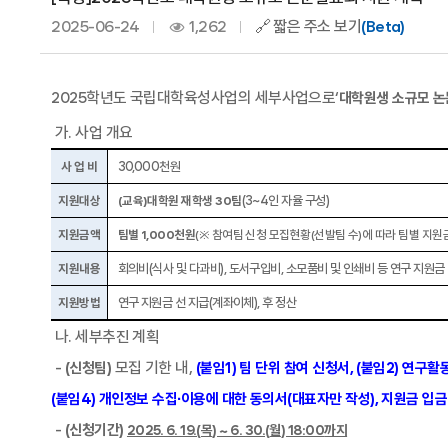
2025-06-24
1,262
🔗 짧은 주소 보기
(Beta)
2025
학년도 국립대학육성사업의 세부사업으로
‘
대학원생 소규모 논
가
.
사업 개요
사 업 비
30,000
천원
지원대상
(
교육
)
대학원 재학생
30
팀
(3~4
인 자율 구성
)
지원금액
팀별
1,000
천원
(
※
참여팀 신청 모집현황
(
선발팀 수
)
에 따라 팀별 지원
지원내용
회의비
(
식사 및 다과비
),
도서구입비
,
소모품비 및 인쇄비 등 연구 지원금
지원방법
연구 지원금 선 지급
(
계좌이체
),
후 정산
나
.
세부추진 계획
-
모집 기한 내
,
(
신청팀
)
(
붙임
1)
팀 단위 참여 신청서
, (
붙임
2)
연구활동
(
붙임
4)
개인정보 수집∙이용에 대한 동의서
(
대표자만 작성
),
지원금 입금
-
(
신청기간
)
2025. 6. 19.(
목
) ~ 6. 30.(
월
) 18:00
까지