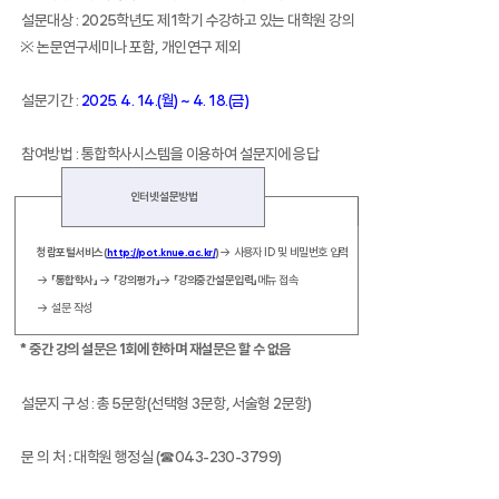
설문대상
: 2025
학년도 제
1
학기 수강하고 있는 대학원 강의
※
논문연구세미나 포함
,
개인연구 제외
설문기간
:
2025. 4. 14.(
월
) ~ 4. 18.(
금
)
참여방법
:
통합학사시스템을 이용하여 설문지에 응답
인터넷 설문방법
청람포털서비스
(
)
→ 사용자
ID
및 비밀번호 입력
http://pot.knue.ac.kr/
→
「통합학사」
→
「강의평가」
→
「강의중간설문입력」
메뉴 접속
→
설문
작성
*
중간 강의 설문은
1
회에 한하며 재설문은 할 수 없음
설문지 구성
:
총
5
문항
(
선택형
3
문항
,
서술형
2
문항
)
문 의 처
대학원 행정실
(
☎
043-230-3799)
: