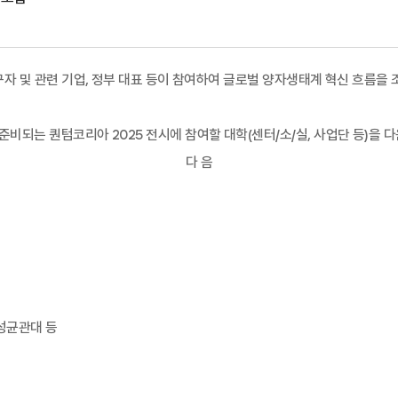
자 및 관련 기업
,
정부 대
표 등이 참여하여 글로벌 양자생태계 혁신 흐름을 
 준비되는 퀀텀코리아
2025
전시에 참여할 대학
(
센터
/
소
/
실
,
사업단 등
)
을 
다 음
성균관대 등