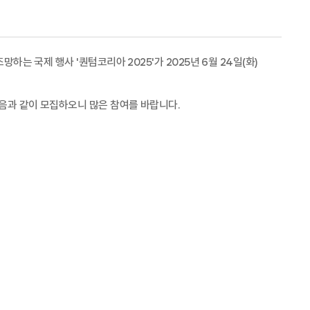
조망하는 국제 행사
'
퀀텀코리아
2025'
가
20
25
년
6
월
24
일
(
화
)
다음과 같이 모집하오니 많은 참여를 바랍니다
.