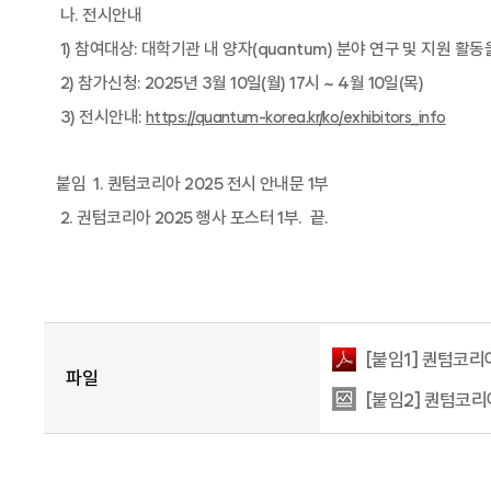
나
.
전시안내
1)
참여대상
:
대학기관 내 양자
(quantum)
분야 연구 및 지원 활동
2)
참가신청
: 2025
년
3
월
10
일
(
월
) 17
시
~ 4
월
10
일
(
목
)
3)
전시안내
:
https://quantum-korea.kr/ko/exhibitors_info
붙임
1.
퀀텀코리아
2025
전시 안내문
1
부
2.
권텀코리아
2025
행사 포스터
1
부
.
끝
.
[붙임1] 퀀텀코리아
파일
[붙임2] 퀀텀코리아