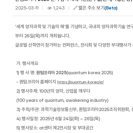
2025-03-11
1,243
🔗 짧은 주소 보기
(Beta)
'
세계 양자과학 및 기술의 해
'
를 기념하고
,
국내외 양자과학기술 연구
부터
26
일
(
목
)
까지 개최됩니다
.
글로벌 산학연이 참가하는 컨퍼런스
,
전시회 및 다양한 부대행사가
가
.
행사개요
1)
행 사 명
:
(quantum korea 2025)
퀀텀코리아
2025
-
퀀텀코리아 홈페이지
https://quantum-korea.kr/
2)
행사주제
: 100
년의 양자
,
산업을 깨우다
(100 years of quantum, awakening industry)
3)
주최
/
주관
:
과학기술정보통신부
,
퀀텀코리아
2025
조직위원회
,
4)
행사일정
: 2025
년
6
월
24
일
(
화
) ~ 26
일
(
목
)
5)
행사장소
: at
센터 제
2
전시장 및 부대공간