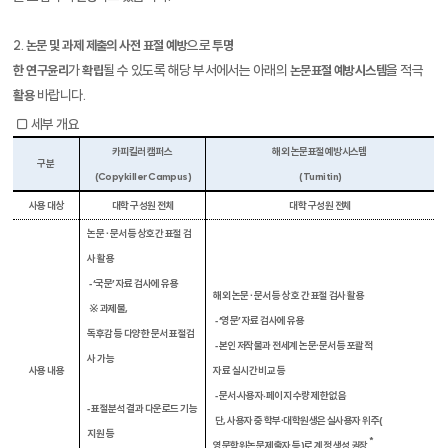
2.
으로
논문 및 과제
제출의 사전 표절 예방
투명
가
될 수 있도록 해당 부서에서는
아래의
을
적극
한 연구윤리
확립
논문표절 예방시스템
바랍니다
.
활용
▢
세부 개요
카피킬러 캠퍼스
해외 논문표절예방시스템
구분
(Copykiller Campus)
(Turnitin)
사용 대상
대학 구성원 전체
대학 구성원 전체
논문 ∙ 문서 등 상호간 표절 검
사 활용
‑
‘
국문
’
자료 검사에 유용
해외 논문 ∙ 문서 등 상호 간 표절 검사 활용
※ 과제물
,
‑
‘
영문
’
자료 검사에 유용
독후감 등 다양한 문서 표절검
‑
본인 저작물과 전세계 논문∙문서 등
포괄적
사 가능
사용 내용
자료 실시간 비교 등
‑
문서
·
사용자
·
페이지 수량 제한 없음
‑ 표절분석 결과 다운로드 기능
단
,
사
용자 중 학부∙대학원생은 실사용자 위주
(
지원 등
*
영문학위논문 제출자 등
)
로 계정 생성 권장