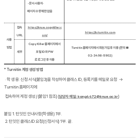
‑ 문서
·
사용자
·
페이지 수량 제한 없음
접속
https://knue.copykiller.c
https://kr.turnitin.com
URL
om/
사용
Copy Killer
홈페이지에서
방법
Turnitin
홈페이지에서 회원가입 후 이용
(
문의
☎
세부
포털
ID
와
PW
02-3498-5902)
로 로그인 후 이용
*
Turnitin
계정 생성 방법
·
학 생 용
:
신청 서식
(
붙임
3)
을 작성하여 클래스
ID,
등록키를 메일로 요청
→
Turnitin
홈페이지에
접속하여 계정 생성
/ (
붙임
1
참조
)
(
)
담당자 메일
: kang4472@knue.ac.kr
붙임
1.
턴잇인 안내사항
(
학생용
) 1
부
.
2.
턴잇인 클래스
ID
요청
(
신청서식
) 1
부
.
끝
.