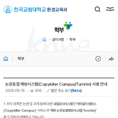
환경교육과
학부
공지사항
학부
학부
학부 상세보기 - 제목, 내용, 파일, 조회수, 작성일 정보 제공
논문표절 예방시스템(Copykiller Campus/Turnitin) 사용 안내
작성일 :
조회 :
2026-05-15
865
🔗 짧은 주소 보기
(Beta)
1.
우리 대학은 논문 및 과제 등에 대한
인
‘
표절검사시스템
카피킬러 캠퍼스
’
서비스와
‘
’
(Copykiller Campus)
해외 논문표절예방시스템
(Turnitin)
을 도입하여
하고 있습니다
.
운영