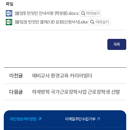
파일
(붙임1) 턴잇인 안내사항 (학생용).docx
미리보기
(붙임3) 턴잇인 클래스ID 요청(신청서식).xlsx
미리보기
목록
이전글
예비교사 환경교육 커리어빌더
다음글
하계방학 국가근로장학사업 근로장학생 선발
개인정보처리방침
이메일무단수집거부