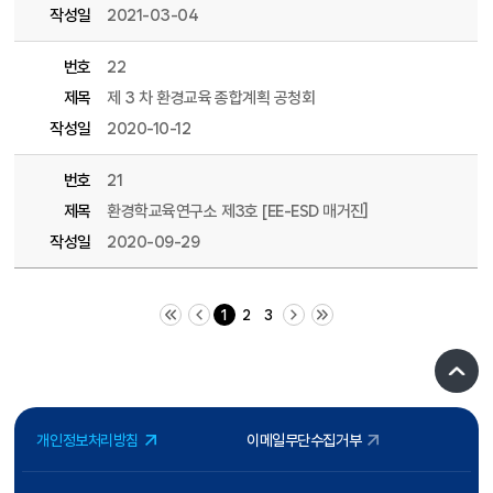
작성일
2021-03-04
번호
22
제목
제 3 차 환경교육 종합계획 공청회
작성일
2020-10-12
번호
21
제목
환경학교육연구소 제3호 [EE-ESD 매거진]
작성일
2020-09-29
처음 페이지
이전 10 페이지
다음 10 페이지
끝 페이지
1
2
3
개인정보처리방침
이메일무단수집거부