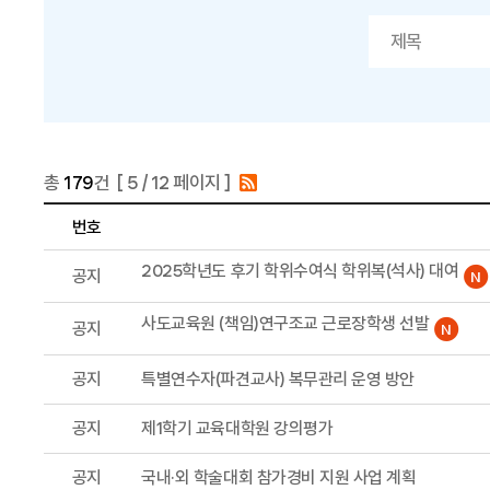
총
179
건 [
5
/ 12 페이지 ]
번호
2025학년도 후기 학위수여식 학위복(석사) 대여
공지
사도교육원 (책임)연구조교 근로장학생 선발
공지
공지
특별연수자(파견교사) 복무관리 운영 방안
공지
제1학기 교육대학원 강의평가
공지
국내·외 학술대회 참가경비 지원 사업 계획