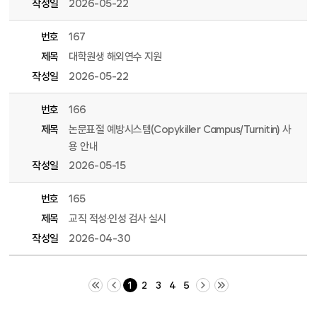
작성일
2026-05-22
번호
167
제목
대학원생 해외연수 지원
작성일
2026-05-22
번호
166
제목
논문표절 예방시스템(Copykiller Campus/Turnitin) 사
용 안내
작성일
2026-05-15
번호
165
제목
교직 적성·인성 검사 실시
작성일
2026-04-30
처음 페이지
이전 10 페이지
다음 10 페이지
끝 페이지
1
2
3
4
5