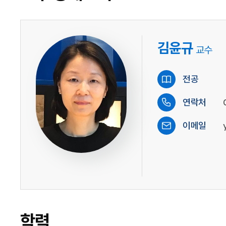
김윤규
교수
전공
연락처
이메일
학력