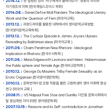
2014.12. :
존 밀링턴 싱의 "서구세계의 플레이보이": 영웅의 의미와
자기창조의 미학 (한국제임스조이스 학회)
2014.08. :
Daniel Defoe Moll Flanders The Ideological Literary
Work and the Question of Fem (외국어교육)
2013.12. :
과정드라마를 활용한 대학에서의 영미문학교육방법
(한국영미문학교육학회)
2012.12. :
The Cyclops Episode in James Joyces Ulysses:
Rereading by Bakhtinian ideas (외국어교육 )
2011.09. :
Chaim Perelman New Rhetoric : Ideological
Implication in Rhetoric (한국수사학회 )
2011.06. :
Maria Edgeworth Leonora and Helen : Habermasian
the Public sphere and female Age (한국비교문학회 )
2010.12. :
George Du Mauriers Trilby Female Sexuality as an
Erotic Organizer (한국영어영문학회)
2010.12. :
문학번역수업 모형 적용을 통한 고등학생의 영어 어휘력 향상
연구 (외국어 교육 )
2008.11. :
V.S Naipaul Free Stae and Gurrilla: 다인종 문화사회에서
탈 중심화된 자아 (대한 영어영문학회)
2007.10.15 :
Reasons and its Self-contradiction in Jonathan