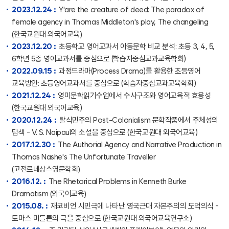
2023.12.24 :
Y'are the creature of deed: The paradox of
female agency in Thomas Middleton's play, The changeling
(한국교원대 외국어교육)
2023.12.20 :
초등학교 영어교과서 아동문학 비교 분석: 초등 3, 4, 5,
6학년 5종 영어교과서를 중심으로 (학습자중심교과교육학회)
2022.09.15 :
과정드라마(Process Drama)를 활용한 초등영어
교육방안: 초등영어교과서를 중심으로 (학습자중심교과교육학회)
2021.12.24 :
영미문학읽기수업에서 수사구조와 영어교육적 효용성
(한국교원대 외국어교육)
2020.12.24 :
탈식민주의 Post-Colonialism 문학작품에서 주체성의
탐색 - V. S. Naipaul의 소설을 중심으로 (한국교원대 외국어교육)
2017.12.30 :
The Authorial Agency and Narrative Production in
Thomas Nashe's The Unfortunate Traveller
(고전르네상스영문학회)
2016.12. :
The Rhetorical Problems in Kenneth Burke
Dramatism (외국어교육)
2015.08. :
재코비언 시민극에 나타난 영국근대 자본주의의 도덕의식 -
토마스 미들튼의 극을 중심으로 (한국교원대 외국어교육연구소)