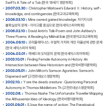
Swift's A Tale of a Tub (한국 18세기 영문학회)
2007.03.30 :
Christopher Marlowe's Edward Ⅱ: History, self-
knowledge, and contingencies (한국교과교육학회)
2006.03.10 :
Mine owned gained knowledge: 자기지식과
불확실성의 문제 - 이아고를 중심으로 (한국세익스피어학회)
2006.02.10 :
David Antin's Talk-Poem and John Ashbery's
Three Poems: A Reading by Mikhail Bak (한국영어교과교육학회)
2004.09.10 :
코리올레이너스: 우발적 가치와 개인 자율성에 관한 문제
(한국 셰익스피어 학회)
2004.03.01 :
맥베드와 도덕운의 문제 (한국셰익스피어학회)
2003.10.01 :
Finding Female Autonomy in History: An
Intersection between New Historicism and (한국비평이론학회)
2003.05.01 :
John Milton's Samson Agonistes: Samson's
Dispersed self (고전르네상스영문학회)
2002.10. :
Y are the deeds creature : Questioning Personal
Autonomy in Thomas Middletons Th (고전르네상스영문학회)
2002.08. :
Thomas Nashe The Unfortunate Traveller Mapping
the Althusserian Idea of Ideology (한국비평이론학회)
2001.09.01 :
[L]ose the name of action: The Paradoxical