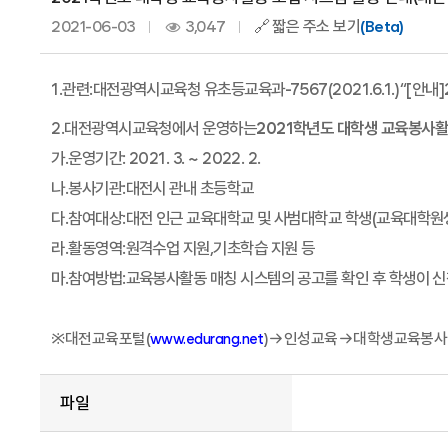
2021-06-03
3,047
🔗 짧은 주소 보기
(Beta)
1.
관련
:
대전광역시교육청 유초등교육과
-7567(2021.6.1.)“[
안내
]
2.
대전광역시교육청에서 운영하는
2021
학년도 대학생 교육봉사활
가
.
운영기간
: 2021. 3. ~ 2022. 2.
나
.
봉사기관
:
대전시 관내 초등학교
다
.
참여대상
:
대전 인근 교육대학교 및 사범대학교 학생
(
교육대학원
라
.
활동영역
:
원격수업 지원
,
기초학습 지원 등
마
.
참여방법
:
교육봉사활동 매칭 시스템의 공고를 확인 후 학생이 
※
대전교육포털
(
)
→
인성교육
→
대학생교육봉사
www.edurang.net
파일