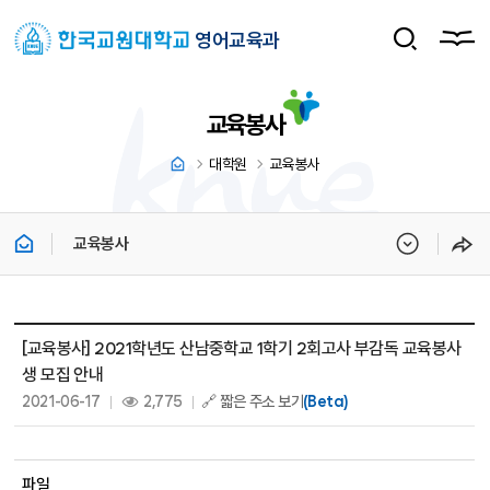
영어교육과
교육봉사
대학원
교육봉사
교육봉사
교육봉사 상세보기 - 제목, 내용, 파일, 조회수, 작성일 정보 제공
[교육봉사] 2021학년도 산남중학교 1학기 2회고사 부감독 교육봉사
생 모집 안내
작성일 :
조회 :
2021-06-17
2,775
🔗 짧은 주소 보기
(Beta)
파일