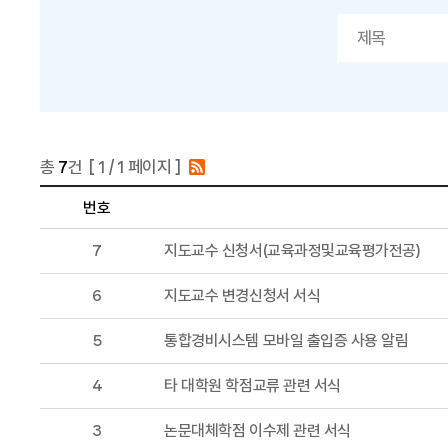
총
7
건 [
1
/ 1 페이지 ]
번호
7
지도교수 신청서(교육과정및교육평가전공)
6
지도교수 변경신청서 서식
5
통합경비시스템 모바일 출입증 사용 알림
4
타 대학원 학점교류 관련 서식
3
논문대체학점 이수제 관련 서식