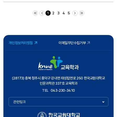
처음 페이지
이전 10 페이지
다음 10 페이지
끝 페이지
1
2
3
4
5
개인정보처리방침
이메일무단수집거부
교육학과
(28173) 충북 청주시 흥덕구 강내면 태성탑연로 250 한국교원대학교
인문과학관 337호 교육학과
TEL
043-230-3410
관련링크