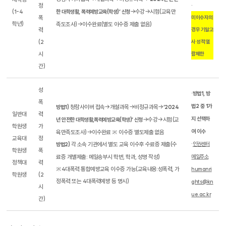
·
정
(1-4
→수강→시험(교육만
한 대학생활, 폭력예방교육(학생)’ 신청
폭
미이수자의
학년)
족도조사)→이수완료(별도 이수증 제출 없음)
력
경우 기말고
(2
사 성적 열
시
람제한
간)
성
·
방법1, 방
폭
법2 중 1가
청람사이버 접속→개설과목→비정규과목→
방법1)
‘2024
일반대
력
지 선택하
→수강→시험(교
년 안전한 대학생활,폭력예방교육(학생)’ 신청
학원생
가
여 이수
육만족도조사)→이수완료 ※ 이수증 별도제출 없음
교육대
정
·
각 소속 기관에서 별도 교육 이수후 수료증 제출(수
인권센터
방법2)
학원생
폭
료증 개별제출: 메일송부시 학번, 학과, 성명 작성)
메일주소
정책대
력
※4대폭력 통합예방교육 이수증 가능(교육내용:성폭력, 가
humanri
학원생
(2
정폭력 또는 4대폭력예방 등 명시)
ghts@kn
시
ue.ac.kr
간)