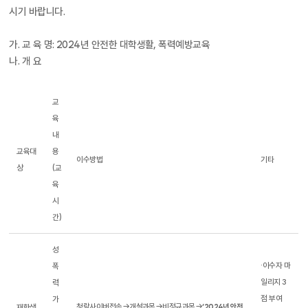
시기 바랍니다.
가. 교 육 명: 2024년 안전한 대학생활, 폭력예방교육
나. 개 요
교
육
내
교육대
용
이수방법
기타
상
(교
육
시
간)
성
·이수자 마
폭
일리지 3
력
점 부여
가
청람사이버접속→개설과목→비정규과목→
재학생
‘2024년 안전