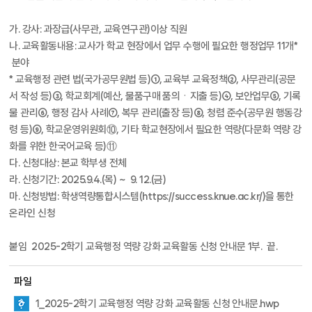
가. 강사: 과장급(사무관, 교육연구관)이상 직원
나. 교육활동내용: 교사가 학교 현장에서 업무 수행에 필요한 행정업무 11개*
분야
* 교육행정 관련 법(국가공무원법 등)①, 교육부 교육정책②, 사무관리(공문
서 작성 등)③, 학교회계(예산, 물품구매 품의ㆍ지출 등)④, 보안업무⑤, 기록
물 관리⑥, 행정 감사 사례⑦, 복무 관리(출장 등)⑧, 청렴 준수(공무원 행동강
령 등)⑨, 학교운영위원회⑩, 기타 학교현장에서 필요한 역량(다문화 역량 강
화를 위한 한국어교육 등)⑪
다. 신청대상: 본교 학부생 전체
라. 신청기간: 2025.9.4.(목) ~ 9. 12.(금)
마. 신청방법: 학생역량통합시스템(https://success.knue.ac.kr/)을 통한
온라인 신청
붙임 2025-2학기 교육행정 역량 강화 교육활동 신청 안내문 1부. 끝.
파일
1_2025-2학기 교육행정 역량 강화 교육활동 신청 안내문.hwp