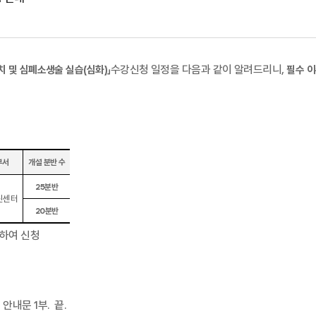
」수강신청 일정을 다음과 같이 알려드리니
,
치 및 심폐소생술
실습
(
심화
)
필수 이
부서
개설 분반 수
25
분반
신센터
20
분반
하여 신청
청 안내문
1
부
.
끝
.