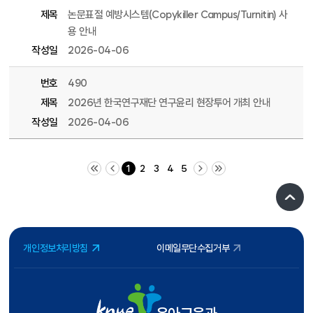
제목
논문표절 예방시스템(Copykiller Campus/Turnitin) 사
용 안내
작성일
2026-04-06
번호
490
제목
2026년 한국연구재단 연구윤리 현장투어 개최 안내
작성일
2026-04-06
처음 페이지
이전 10 페이지
다음 10 페이지
끝 페이지
1
2
3
4
5
개인정보처리방침
이메일무단수집거부