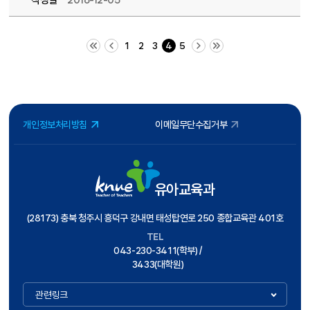
작성일
2018-12-05
처음 페이지
이전 10 페이지
다음 10 페이지
끝 페이지
1
2
3
4
5
개인정보처리방침
이메일무단수집거부
유아교육과
(28173) 충북 청주시 흥덕구 강내면 태성탑연로 250 종합교육관 401호
TEL
043-230-3411(학부) /
3433(대학원)
관련링크