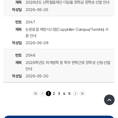
제목
2026년도 산학협동재단 디딤돌 장학금 장학생 선발 안내
작성일
2026-06-25
번호
2047
제목
논문표절 예방시스템(Copykiller Campus/Turnitin) 사
용 안내
작성일
2026-06-08
번호
2046
제목
2026학년도 하계방학 중 학부 면학근로 장학생 신청·선발
안내
작성일
2026-05-30
처음 페이지
이전 10 페이지
다음 10 페이지
끝 페이지
1
2
3
4
5