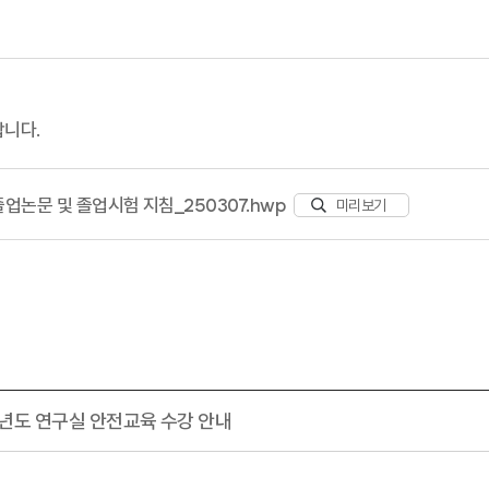
랍니다.
논문 및 졸업시험 지침_250307.hwp
미리보기
학년도 연구실 안전교육 수강 안내