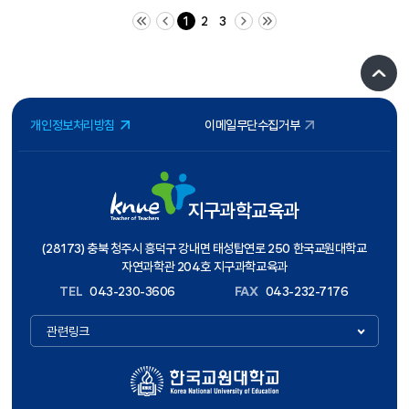
처음 페이지
이전 10 페이지
다음 10 페이지
끝 페이지
1
2
3
개인정보처리방침
이메일무단수집거부
지구과학교육과
(28173) 충북 청주시 흥덕구 강내면 태성탑연로 250 한국교원대학교
자연과학관 204호 지구과학교육과
TEL
043-230-3606
FAX
043-232-7176
관련링크