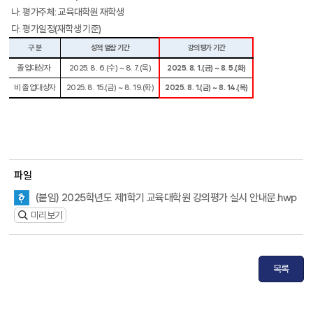
나
.
평가주체
:
교육대학원 재학생
다
.
평가일정
(
재학생 기준
)
구 분
성적 열람 기간
강의평가 기간
졸업대상자
2025. 8. 6.(
수
)
~
8. 7.(
목
)
2025. 8. 1.(
금
)
~
8. 5.(
화
)
비 졸업대상자
2025. 8. 15.(
금
)
~
8. 19.(
화
)
2025. 8. 1.(
금
)
~
8. 14.(
목
)
파일
(붙임) 2025학년도 제1학기 교육대학원 강의평가 실시 안내문.hwp
미리보기
목록