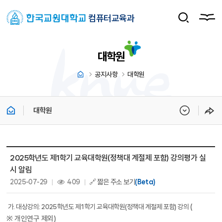
컴퓨터교육과
대학원
공지사항
대학원
대학원
대학원 상세보기 - 제목, 내용, 파일, 조회수, 작성일 정보 제공
2025학년도 제1학기 교육대학원(정책대 계절제 포함) 강의평가 실
시 알림
작성일 :
조회 :
2025-07-29
409
🔗 짧은 주소 보기
(Beta)
(
가
.
대상강의
: 2025
학년도 제
1
학기 교육대학원
(
정책대 계절제 포함
)
강의
※ 개인연구 제외
)