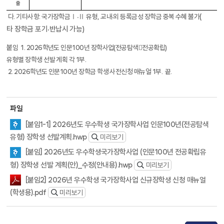
출
(
다
.
기타사항
:
국가장학금Ⅰ
Ⅱ 유형
,
교내
외 등록금성 장학금 중복 수혜 불가
·
·
타 장학금 포기
반납시 가능
)
·
붙임
1. 2026
학년도 인문
100
년 장학사업
(
전공탐색전공확립
)
유형별 장학생 선발 계획 각
1
부
.
2. 2026
학년도 인문
100
년 장학금 학생 사전신청 매뉴얼
1
부
.
끝
.
파일
[붙임1-1] 2026년도 우수학생 국가장학사업 인문100년(전공탐색
유형) 장학생 선발계획.hwp
미리보기
[붙임] 2026년도 우수학생국가장학사업 (인문100년 전공확립유
형) 장학생 선발 계획(안)_수정(안내용).hwp
미리보기
[붙임2] 2026년 우수학생 국가장학사업 신규장학생 신청 매뉴얼
(학생용).pdf
미리보기