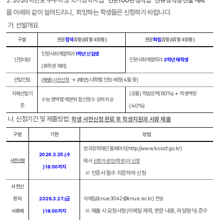
“
인문
100
년 장학금
”
신규 장학생 선발 계획
을 아래와 같이
알려드리니
, 희망하는 학생들은 신청하기 바랍니다.
가
.
선발개요
구분
전공
탐색
유형
(I
유형
·II
유형
)
전공
확립
유형
(I
유형
·II
유형
)
인문사회계열학과
1
학년 신입생
신청대상
인문사회계열학과
3
학년 재학생
(
휴학생 제외
)
선발인원
사전신청
→
(
재단
)
대학별 인원 배정
(4
월 중
)
(
학생
)
자체선발기
(
공통
)
학업성적
(60%) +
학생역량
수능 영역별 백분위 합산점수 상위자 순
준
(40%)
나
.
신청기간 및 제출방법
:
학생 사전신청 완료 후 학생지원과 서류 제출
구분
기한
방법
한국장학재단 홈페이지
(http://www.kosaf.go.kr)
2026.3.25.(
수
사전신청
에서
신청자 본인
(
학생
)
이 신청
) 18:00
까지
※ 인증서 필수 지참하여 신청
사전신
청자
2026.3.27.(
금
이메일
(knue3042@knue.ac.kr)
전송
※ 제출 시 요청사항
(
이메일 제목
,
본문 내용
,
파일형식
)
준수
서류제
) 18:00
까지