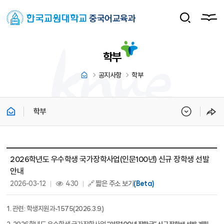
중국어교육과
학부
공지사항
학부
학부
학부 상세보기 - 제목, 내용, 파일, 조회수, 작성일 정보 제공
2026학년도 우수학생 국가장학사업(인문100년) 신규 장학생 선발
안내
작성일 :
조회 :
2026-03-12
430
🔗 짧은 주소 보기
(Beta)
1.
관련
:
학생지원과
-1575(2026.3.9.)
2.
2026
학년도 우수학생 국가장학사업