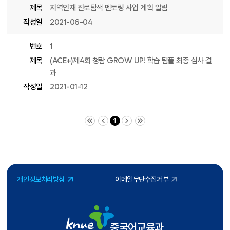
제목
지역인재 진로탐색 멘토링 사업 계획 알림
작성일
2021-06-04
번호
1
제목
(ACE+)제4회 청람 GROW UP! 학습 팀플 최종 심사 결
과
작성일
2021-01-12
처음 페이지
이전 10 페이지
다음 10 페이지
끝 페이지
1
개인정보처리방침
이메일무단수집거부
중국어교육과