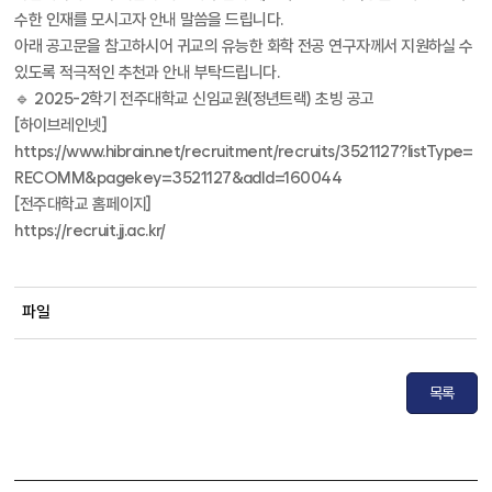
수한 인재를 모시고자 안내 말씀을 드립니다.
아래 공고문을 참고하시어 귀교의 유능한 화학 전공 연구자께서 지원하실 수
있도록 적극적인 추천과 안내 부탁드립니다.
🔹 2025-2학기 전주대학교 신임교원(정년트랙) 초빙 공고
[하이브레인넷]
https://www.hibrain.net/recruitment/recruits/3521127?listType=
RECOMM&pagekey=3521127&adId=160044
[전주대학교 홈페이지]
https://recruit.jj.ac.kr/
파일
목록