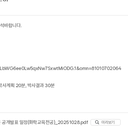
참석바랍니다.
eaUHLbWG6ee0Lw5qxNw7SxwtMiODG.1&omn=81010702064
 박사계획 20분, 박사결과 30분
문 공개발표 일정(화학교육전공)_20251028.pdf
미리보기