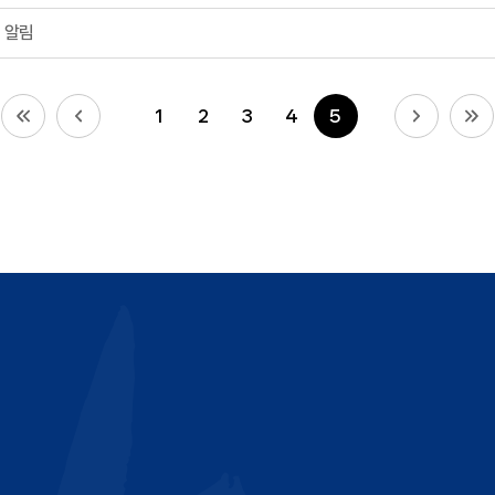
 알림
1
2
3
4
5