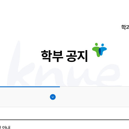
학
학부 공지
지
청 안내